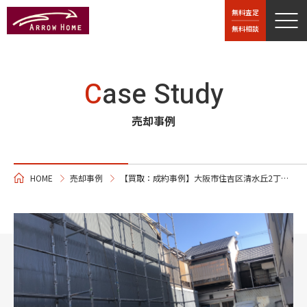
無料査定
無料相談
C
ase Study
売却事例
HOME
売却事例
【買取：成約事例】大阪市住吉区清水丘2丁目売土地 建築条件無し