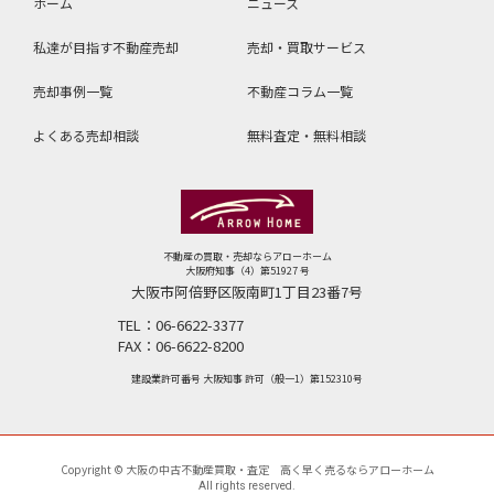
ホーム
ニュース
私達が目指す不動産売却
売却・買取サービス
売却事例一覧
不動産コラム⼀覧
よくある売却相談
無料査定・無料相談
不動産の買取・売却ならアローホーム
大阪府知事（4）第51927 号
大阪市阿倍野区阪南町1丁目23番7号
TEL：
06-6622-3377
FAX：
06-6622-8200
建設業許可番号 大阪知事 許可（般一1）第152310号
Copyright © 大阪の中古不動産買取・査定 高く早く売るならアローホーム
All rights reserved.