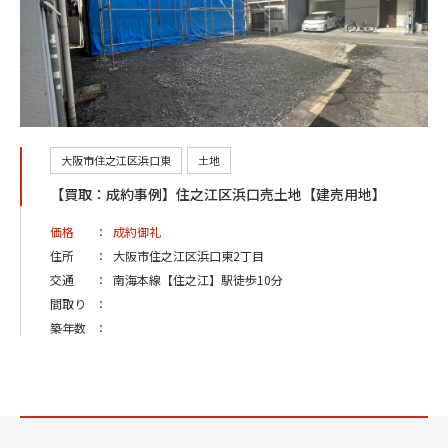
大阪市住之江区浜口東
土地
【買取：成約事例】住之江区浜口売土地【建売用地】
価格
：
成約御礼
住所
：
大阪市住之江区浜口東2丁目
交通
：
南海本線【住之江】駅徒歩10分
間取り
：
築年数
：