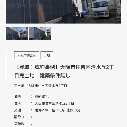
大阪市住吉区
土地
【買取：成約事例】大阪市住吉区清水丘2丁
目売土地 建築条件無し
売土地「大阪市住吉区清水丘2丁目」
価格
：
成約御礼
住所
：
大阪市住吉区清水丘2丁目
交通
：
南海本線 住ノ江駅 徒歩12分
間取り
：
築年数
：