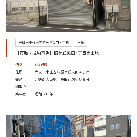
大阪市東住吉区照ケ丘矢田４丁目
土地
【買取・成約事例】照ケ丘矢田4丁目売土地
価格
：
成約御礼
住所
：
大阪市東住吉区照ケ丘矢田４丁目
交通
：
近鉄南大阪線「矢田」駅徒歩８分
間取り
：
築年数
：
昭和５６年