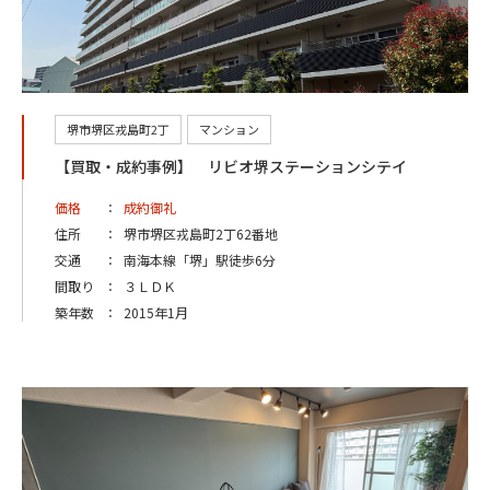
堺市堺区戎島町2丁
マンション
【買取・成約事例】 リビオ堺ステーションシテイ
価格
：
成約御礼
住所
：
堺市堺区戎島町2丁62番地
交通
：
南海本線「堺」駅徒歩6分
間取り
：
３ＬＤＫ
築年数
：
2015年1月