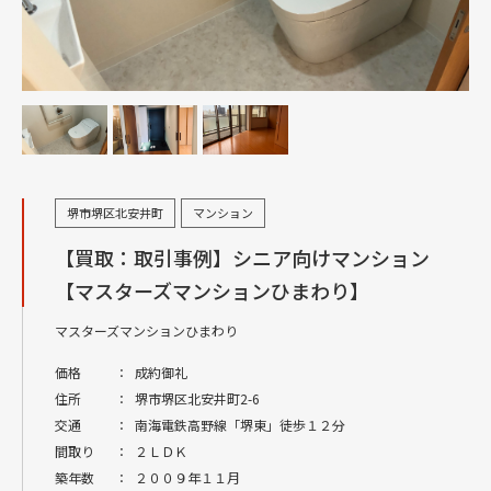
堺市堺区北安井町
マンション
【買取：取引事例】シニア向けマンション
【マスターズマンションひまわり】
マスターズマンションひまわり
価格
：
成約御礼
住所
：
堺市堺区北安井町2-6
交通
：
南海電鉄高野線「堺東」徒歩１２分
間取り
：
２ＬＤＫ
築年数
：
２００９年１１月