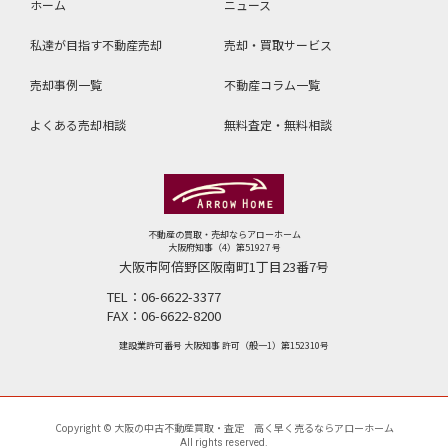
ホーム
ニュース
私達が目指す不動産売却
売却・買取サービス
売却事例一覧
不動産コラム⼀覧
よくある売却相談
無料査定・無料相談
不動産の買取・売却ならアローホーム
大阪府知事（4）第51927 号
大阪市阿倍野区阪南町1丁目23番7号
TEL：
06-6622-3377
FAX：
06-6622-8200
建設業許可番号 大阪知事 許可（般一1）第152310号
Copyright © 大阪の中古不動産買取・査定 高く早く売るならアローホーム
All rights reserved.