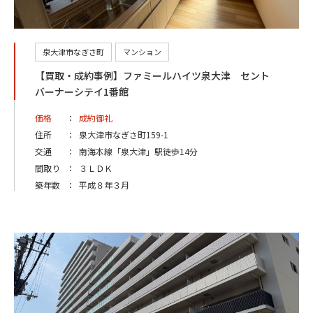
泉大津市なぎさ町
マンション
【買取・成約事例】ファミールハイツ泉大津 セント
バーナーシテイ1番館
価格
：
成約御礼
住所
：
泉大津市なぎさ町159-1
交通
：
南海本線「泉大津」駅徒歩14分
間取り
：
３ＬＤＫ
築年数
：
平成８年３月