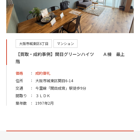
大阪市城東区6丁目
マンション
【買取・成約事例】関目グリーンハイツ Ａ棟 最上
階
価格
：
成約御礼
住所
：
大阪市城東区関目6-14
交通
：
今里線「関目成育」駅徒歩9分
間取り
：
３ＬＤＫ
築年数
：
1997年2月