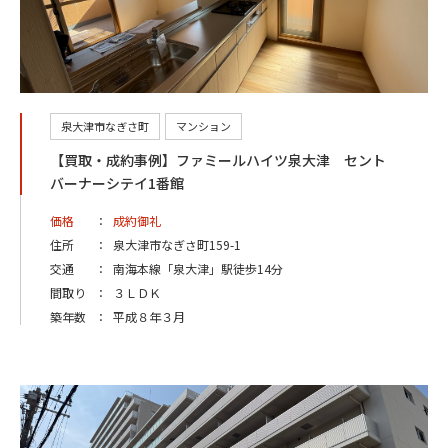
泉大津市なぎさ町
マンション
【買取・成約事例】ファミールハイツ泉大津 セント
バーナーシテイ1番館
価格
：
成約御礼
住所
：
泉大津市なぎさ町159-1
交通
：
南海本線「泉大津」駅徒歩14分
間取り
：
３ＬＤＫ
築年数
：
平成８年３月