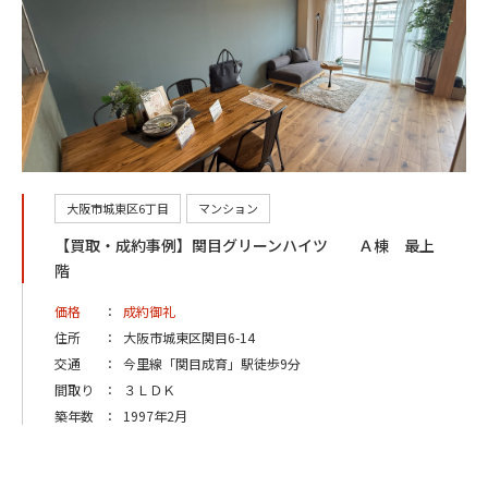
大阪市城東区6丁目
マンション
【買取・成約事例】関目グリーンハイツ Ａ棟 最上
階
価格
：
成約御礼
住所
：
大阪市城東区関目6-14
交通
：
今里線「関目成育」駅徒歩9分
間取り
：
３ＬＤＫ
築年数
：
1997年2月