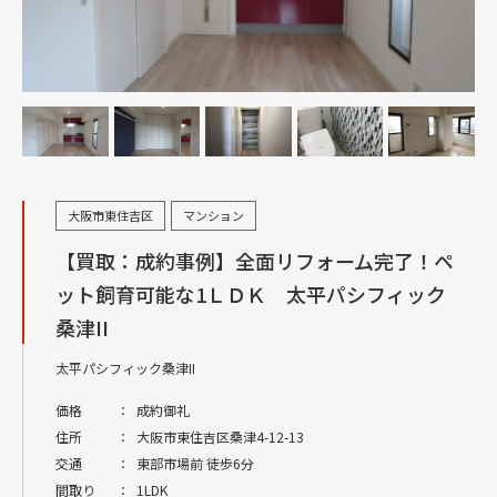
大阪市東住吉区
マンション
【買取：成約事例】全面リフォーム完了！ペ
ット飼育可能な1ＬＤＫ 太平パシフィック
桑津II
太平パシフィック桑津II
価格
：
成約御礼
住所
：
大阪市東住吉区桑津4-12-13
交通
：
東部市場前 徒歩6分
間取り
：
1LDK