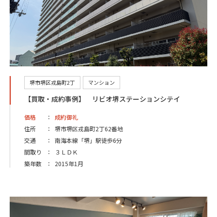
堺市堺区戎島町2丁
マンション
【買取・成約事例】 リビオ堺ステーションシテイ
価格
：
成約御礼
住所
：
堺市堺区戎島町2丁62番地
交通
：
南海本線「堺」駅徒歩6分
間取り
：
３ＬＤＫ
築年数
：
2015年1月